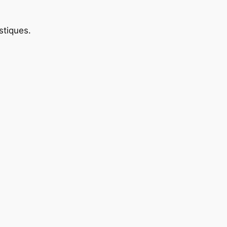
stiques.