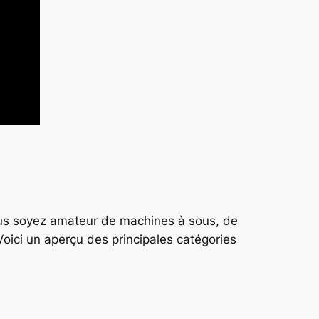
vous soyez amateur de machines à sous, de
Voici un aperçu des principales catégories