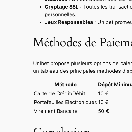
Cryptage SSL
: Toutes les transacti
personnelles.
Jeux Responsables
: Unibet promeut
Méthodes de Paiem
Unibet propose plusieurs options de paieme
un tableau des principales méthodes disp
Méthode
Dépôt Minim
Carte de Crédit/Débit
10 €
Portefeuilles Électroniques
10 €
Virement Bancaire
50 €