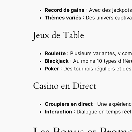
Record de gains
: Avec des jackpots 
Thèmes variés
: Des univers captiva
Jeux de Table
Roulette
: Plusieurs variantes, y co
Blackjack
: Au moins 10 types différ
Poker
: Des tournois réguliers et des
Casino en Direct
Croupiers en direct
: Une expérience
Interaction
: Dialogue en temps réel 