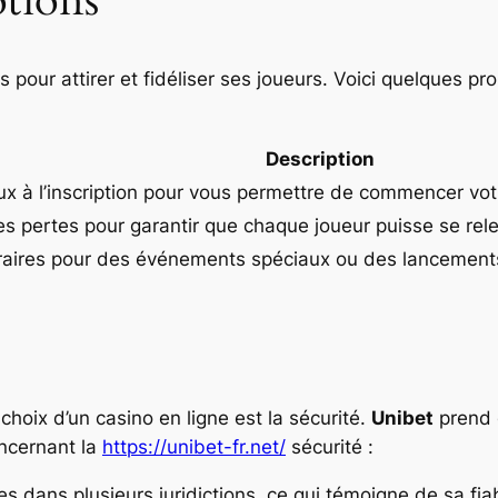
tions
ns pour attirer et fidéliser ses joueurs. Voici quelques 
Description
x à l’inscription pour vous permettre de commencer vo
es pertes pour garantir que chaque joueur puisse se rele
raires pour des événements spéciaux ou des lancements
choix d’un casino en ligne est la sécurité.
Unibet
prend c
oncernant la
https://unibet-fr.net/
sécurité :
s dans plusieurs juridictions, ce qui témoigne de sa fiab