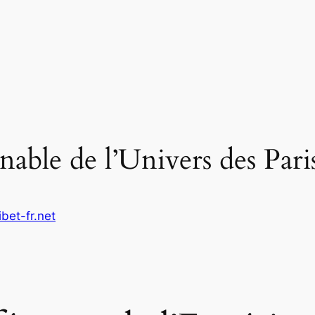
able de l’Univers des Paris
ibet-fr.net