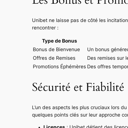
Les Bonus et Promo
Unibet ne laisse pas de côté les incitatio
rencontrer :
Type de Bonus
Bonus de Bienvenue
Un bonus généreu
Offres de Remises
Des remises sur l
Promotions Éphémères
Des offres tempo
Sécurité et Fiabilité
L’un des aspects les plus cruciaux lors du 
quelques points clés sur leur approche c
Licences
: Unibet détient des licence