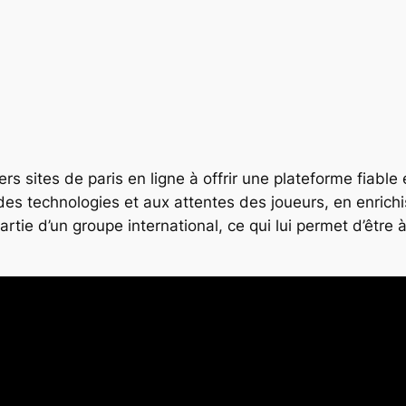
rs sites de paris en ligne à offrir une plateforme fiable
s des technologies et aux attentes des joueurs, en enric
artie d’un groupe international, ce qui lui permet d’être 