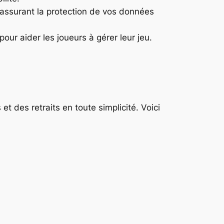
 assurant la protection de vos données
our aider les joueurs à gérer leur jeu.
 des retraits en toute simplicité. Voici