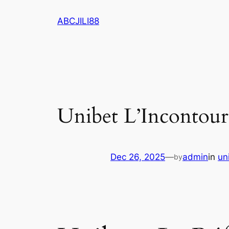
Skip
ABCJILI88
to
content
Unibet L’Incontourn
Dec 26, 2025
—
admin
in
un
by