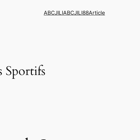
ABCJILI
ABCJILI88
Article
 Sportifs