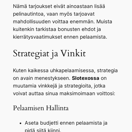
Nämä tarjoukset eivät ainoastaan lisää
pelinautintoa, vaan myös tarjoavat
mahdollisuuden voittaa enemmän. Muista
kuitenkin tarkistaa bonusten ehdot ja
kierrätysvaatimukset ennen pelaamista.
Strategiat ja Vinkit
Kuten kaikessa uhkapelaamisessa, strategia
on avain menestykseen.
Slotexossa
on
muutamia vinkkejä ja strategioita, jotka
voivat auttaa sinua maksimoimaan voittosi:
Pelaamisen Hallinta
Aseta budjetti ennen pelaamista ja
pidä siitä kiinni.