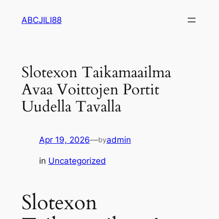
Skip
ABCJILI88
to
content
Slotexon Taikamaailma
Avaa Voittojen Portit
Uudella Tavalla
Apr 19, 2026
—
admin
by
in
Uncategorized
Slotexon