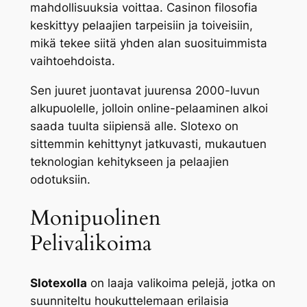
mahdollisuuksia voittaa. Casinon filosofia
keskittyy pelaajien tarpeisiin ja toiveisiin,
mikä tekee siitä yhden alan suosituimmista
vaihtoehdoista.
Sen juuret juontavat juurensa 2000-luvun
alkupuolelle, jolloin online-pelaaminen alkoi
saada tuulta siipiensä alle. Slotexo on
sittemmin kehittynyt jatkuvasti, mukautuen
teknologian kehitykseen ja pelaajien
odotuksiin.
Monipuolinen
Pelivalikoima
Slotexolla
on laaja valikoima pelejä, jotka on
suunniteltu houkuttelemaan erilaisia