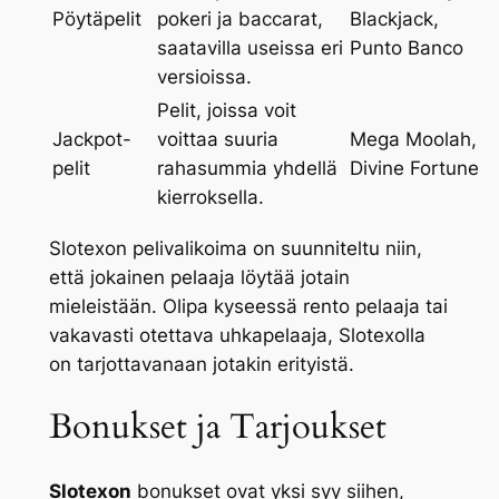
Pöytäpelit
pokeri ja baccarat,
Blackjack,
saatavilla useissa eri
Punto Banco
versioissa.
Pelit, joissa voit
Jackpot-
voittaa suuria
Mega Moolah,
pelit
rahasummia yhdellä
Divine Fortune
kierroksella.
Slotexon pelivalikoima on suunniteltu niin,
että jokainen pelaaja löytää jotain
mieleistään. Olipa kyseessä rento pelaaja tai
vakavasti otettava uhkapelaaja, Slotexolla
on tarjottavanaan jotakin erityistä.
Bonukset ja Tarjoukset
Slotexon
bonukset ovat yksi syy siihen,