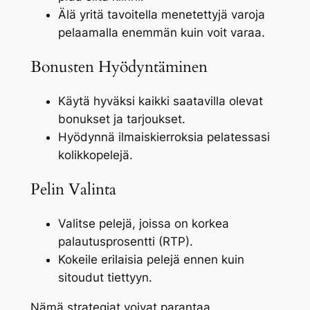
Älä yritä tavoitella menetettyjä varoja
pelaamalla enemmän kuin voit varaa.
Bonusten Hyödyntäminen
Käytä hyväksi kaikki saatavilla olevat
bonukset ja tarjoukset.
Hyödynnä ilmaiskierroksia pelatessasi
kolikkopelejä.
Pelin Valinta
Valitse pelejä, joissa on korkea
palautusprosentti (RTP).
Kokeile erilaisia pelejä ennen kuin
sitoudut tiettyyn.
Nämä strategiat voivat parantaa