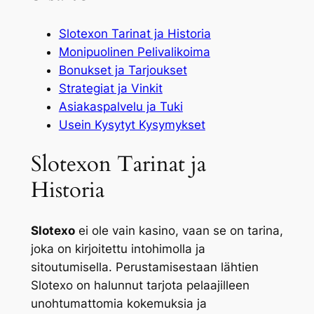
Slotexon Tarinat ja Historia
Monipuolinen Pelivalikoima
Bonukset ja Tarjoukset
Strategiat ja Vinkit
Asiakaspalvelu ja Tuki
Usein Kysytyt Kysymykset
Slotexon Tarinat ja
Historia
Slotexo
ei ole vain kasino, vaan se on tarina,
joka on kirjoitettu intohimolla ja
sitoutumisella. Perustamisestaan lähtien
Slotexo on halunnut tarjota pelaajilleen
unohtumattomia kokemuksia ja