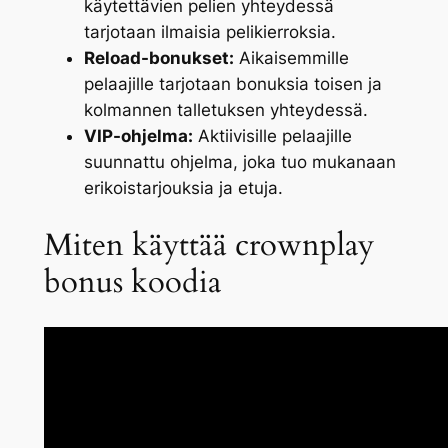
käytettävien pelien yhteydessä
tarjotaan ilmaisia pelikierroksia.
Reload-bonukset:
Aikaisemmille
pelaajille tarjotaan bonuksia toisen ja
kolmannen talletuksen yhteydessä.
VIP-ohjelma:
Aktiivisille pelaajille
suunnattu ohjelma, joka tuo mukanaan
erikoistarjouksia ja etuja.
Miten käyttää crownplay
bonus koodia