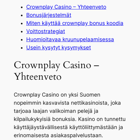
Crownplay Casino – Yhteenveto
Bonusjärjestelmät
Miten käyttää crownplay bonus koodia
Voittostrategiat
Huomioitavaa kruunupelaamisessa
Usein kysytyt kysymykset
Crownplay Casino –
Yhteenveto
Crownplay Casino on yksi Suomen
nopeimmin kasvavista nettikasinoista, joka
tarjoaa laajan valikoiman pelejä ja
kilpailukykyisiä bonuksia. Kasino on tunnettu
käyttäjäystävällisestä käyttöliittymästään ja
erinomaisesta asiakaspalvelustaan.