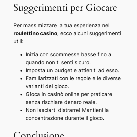
Suggerimenti per Giocare
Per massimizzare la tua esperienza nel
roulettino casino
, ecco alcuni suggerimenti
utili:
Inizia con scommesse basse fino a
quando non ti senti sicuro.
Imposta un budget e attieniti ad esso.
Familiarizzati con le regole e le diverse
varianti del gioco.
Gioca in casinò online per praticare
senza rischiare denaro reale.
Non lasciarti distrarre! Mantieni la
concentrazione durante il gioco.
Conclusione