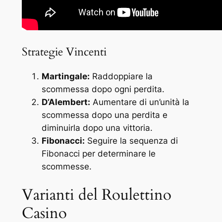
Strategie Vincenti
Martingale:
Raddoppiare la
scommessa dopo ogni perdita.
D’Alembert:
Aumentare di un’unità la
scommessa dopo una perdita e
diminuirla dopo una vittoria.
Fibonacci:
Seguire la sequenza di
Fibonacci per determinare le
scommesse.
Varianti del Roulettino
Casino