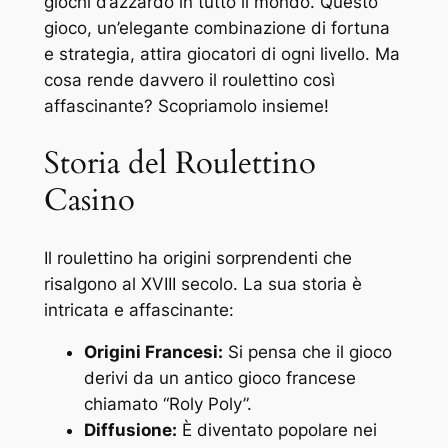
giochi d’azzardo in tutto il mondo. Questo
gioco, un’elegante combinazione di fortuna
e strategia, attira giocatori di ogni livello. Ma
cosa rende davvero il roulettino così
affascinante? Scopriamolo insieme!
Storia del Roulettino
Casino
Il roulettino ha origini sorprendenti che
risalgono al XVIII secolo. La sua storia è
intricata e affascinante:
Origini Francesi:
Si pensa che il gioco
derivi da un antico gioco francese
chiamato “Roly Poly”.
Diffusione:
È diventato popolare nei