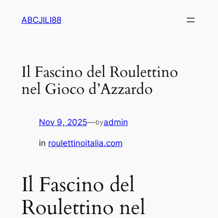
Skip
ABCJILI88
to
content
Il Fascino del Roulettino
nel Gioco d’Azzardo
Nov 9, 2025
—
admin
by
in
roulettinoitalia.com
Il Fascino del
Roulettino nel