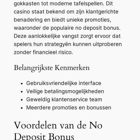
gokkasten tot moderne tafelspellen. Dit
casino staat bekend om zijn klantgerichte
benadering en biedt unieke promoties,
waaronder de populaire
no deposit bonus
.
Deze aanlokkelijke vangst zorgt ervoor dat
spelers hun strategyën kunnen uitproberen
zonder financieel risico.
Belangrijkste Kenmerken
Gebruiksvriendelijke interface
Veilige betalingsmogelijkheden
Geweldig klantenservice team
Meerdere promoties en bonussen
Voordelen van de No
Deposit Bonus