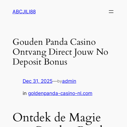
Skip
ABCJILI88
to
content
Gouden Panda Casino
Ontvang Direct Jouw No
Deposit Bonus
Dec 31, 2025
—
admin
by
in
goldenpanda-casino-nl.com
Ontdek de Magie