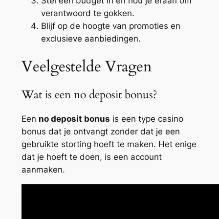
Stel een budget in en hou je eraan om
verantwoord te gokken.
Blijf op de hoogte van promoties en
exclusieve aanbiedingen.
Veelgestelde Vragen
Wat is een no deposit bonus?
Een
no deposit bonus
is een type casino
bonus dat je ontvangt zonder dat je een
gebruikte storting hoeft te maken. Het enige
dat je hoeft te doen, is een account
aanmaken.