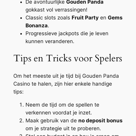
De avontuurlijke
Gouden Panda
gokkast vol verrassingen!
Classic slots zoals
Fruit Party
en
Gems
Bonanza
.
Progressieve jackpots die je leven
kunnen veranderen.
Tips en Tricks voor Spelers
Om het meeste uit je tijd bij Gouden Panda
Casino te halen, zijn hier enkele handige
tips:
Neem de tijd om de spellen te
verkennen voordat je inzet.
Maak gebruik van de
no deposit bonus
om je strategie uit te proberen.