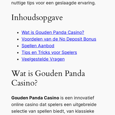
nuttige tips voor een geslaagde ervaring.
Inhoudsopgave
Wat is Gouden Panda Casino?
Voordelen van de No Deposit Bonus
Spellen Aanbod
Tips en Tricks voor Spelers
Veelgestelde Vragen
Wat is Gouden Panda
Casino?
Gouden Panda Casino
is een innovatief
online casino dat spelers een uitgebreide
selectie van spellen biedt, van klassieke