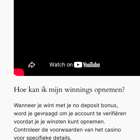
Hoe kan ik mijn winnings opnemen?
Wanneer je wint met je no deposit bonus,
word je gevraagd om je account te verifiëren
voordat je je winsten kunt opnemen.
Controleer de voorwaarden van het casino
voor specifieke details.