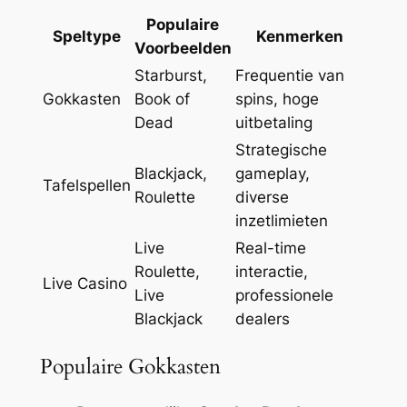
Populaire
Speltype
Kenmerken
Voorbeelden
Starburst,
Frequentie van
Gokkasten
Book of
spins, hoge
Dead
uitbetaling
Strategische
Blackjack,
gameplay,
Tafelspellen
Roulette
diverse
inzetlimieten
Live
Real-time
Roulette,
interactie,
Live Casino
Live
professionele
Blackjack
dealers
Populaire Gokkasten