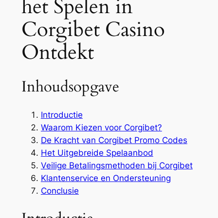
het Spelen in
Corgibet Casino
Ontdekt
Inhoudsopgave
Introductie
Waarom Kiezen voor Corgibet?
De Kracht van Corgibet Promo Codes
Het Uitgebreide Spelaanbod
Veilige Betalingsmethoden bij Corgibet
Klantenservice en Ondersteuning
Conclusie