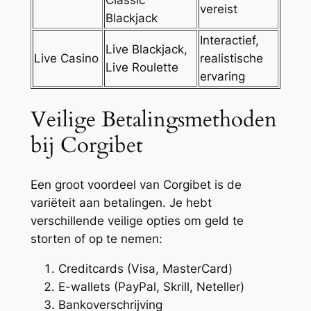
Classic
vereist
Blackjack
Interactief,
Live Blackjack,
Live Casino
realistische
Live Roulette
ervaring
Veilige Betalingsmethoden
bij Corgibet
Een groot voordeel van Corgibet is de
variëteit aan betalingen. Je hebt
verschillende veilige opties om geld te
storten of op te nemen:
Creditcards (Visa, MasterCard)
E-wallets (PayPal, Skrill, Neteller)
Bankoverschrijving