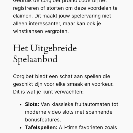
Gebruik de
corgibet promo code
bij het
registreren of storten om deze voordelen te
claimen. Dit maakt jouw spelervaring niet
alleen interessanter, maar kan ook je
winstkansen vergroten.
Het Uitgebreide
Spelaanbod
Corgibet biedt een schat aan spellen die
geschikt zijn voor elke smaak en voorkeur.
Dit is wat je kunt verwachten:
Slots:
Van klassieke fruitautomaten tot
moderne video slots met spannende
bonusfeatures.
Tafelspellen:
All-time favorieten zoals