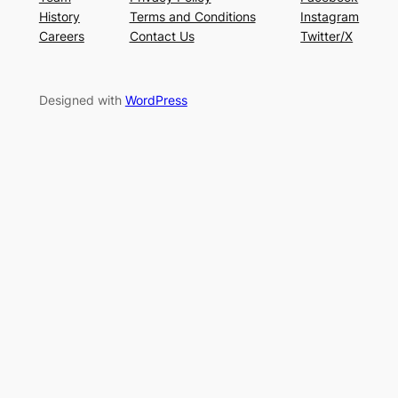
History
Terms and Conditions
Instagram
Careers
Contact Us
Twitter/X
Designed with
WordPress