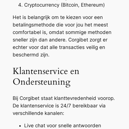
Cryptocurrency (Bitcoin, Ethereum)
Het is belangrijk om te kiezen voor een
betalingsmethode die voor jou het meest
comfortabel is, omdat sommige methoden
sneller zijn dan andere. Corgibet zorgt er
echter voor dat alle transacties veilig en
beschermd zijn.
Klantenservice en
Ondersteuning
Bij Corgibet staat klanttevredenheid voorop.
De klantenservice is 24/7 bereikbaar via
verschillende kanalen:
Live chat voor snelle antwoorden